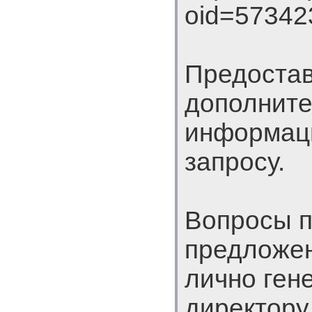
oid=57342
Предоста
дополнит
информац
запросу.
Вопросы п
предложе
лично ген
директору