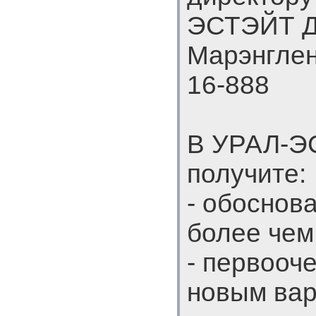
ЭСТЭЙТ Д
Марэнглен
16-888
В УРАЛ-Э
получите:
- обоснов
более чем
- первооч
новым вар