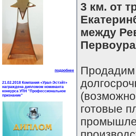
3 км. от 
Екатерин
между Ре
Первоура
Продадим 
подробнее
долгосроч
21.02.2018 Компания «Урал-Эстэйт»
награждена дипломом номинанта
конкурса УПН "Профессиональное
(возможно
признание"
готовые п
промышле
производс