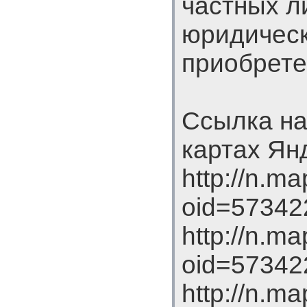
частных л
юридическ
приобрете
Ссылка на
картах Ян
http://n.m
oid=57342
http://n.m
oid=57342
http://n.m