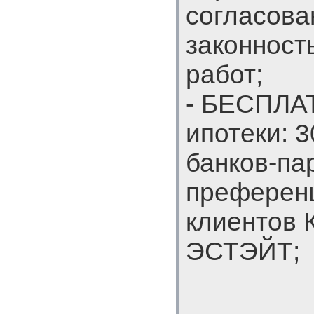
согласован
законност
работ;
- БЕСПЛА
ипотеки: 
банков-пар
преферен
клиентов 
ЭСТЭЙТ;