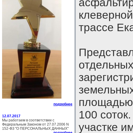
асфальтир
клеверной
трассе Ек
Представл
отдельны
зарегистр
земельных
площадью 
подробнее
100 соток
12.07.2017
Мы работаем в соответствии с
участке и
Федеральным Законом от 27.07.2006 N
152-ФЗ "О ПЕРСОНАЛЬНЫХ ДАННЫХ"
подробнее