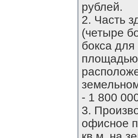
рублей.
2. Часть 
(четыре б
бокса для 
площадью 
расположе
земельном
- 1 800 00
3. Произв
офисное 
кв.м. на з