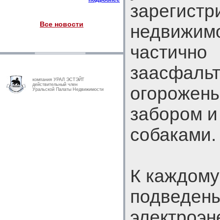
зарегистр
Все новости
недвижимо
частично
заасфальт
компания УРАЛ ЭСТЭЙТ
действительный член
огорожен
Уральской Палаты Недвижимости
забором и
собаками.
К каждому
подведены
электроэн