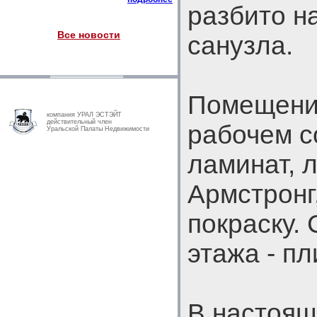
разбито на
Все новости
санузла.
Помещения
компания УРАЛ ЭСТЭЙТ
действительный член
рабочем с
Уральской Палаты Недвижимости
ламинат, 
Армстронг
покраску. 
этажа - пл
В настоящ