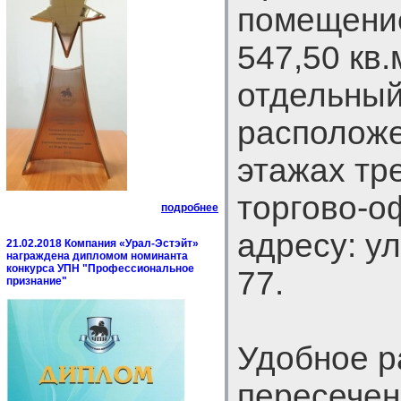
помещени
547,50 кв
отдельный
расположе
этажах тр
торгово-о
подробнее
адресу: у
21.02.2018 Компания «Урал-Эстэйт»
награждена дипломом номинанта
конкурса УПН "Профессиональное
77.
признание"
Удобное р
пересечени