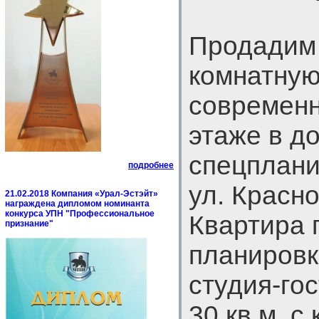
Продадим 
комнатную
современн
этаже в д
спецплани
подробнее
ул. Красно
21.02.2018 Компания «Урал-Эстэйт»
награждена дипломом номинанта
конкурса УПН "Профессиональное
Квартира 
признание"
планировк
студия-го
30 кв.м. с