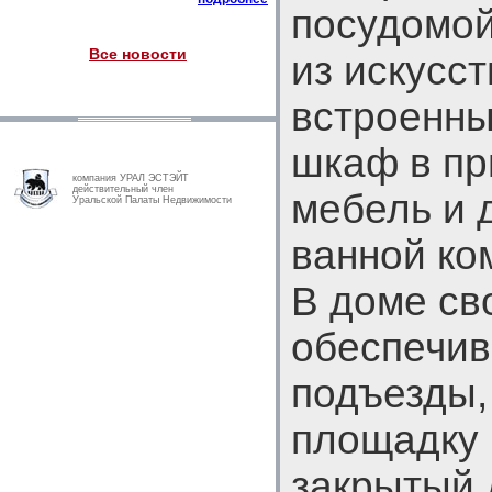
посудомой
Все новости
из искусст
встроенны
шкаф в пр
компания УРАЛ ЭСТЭЙТ
действительный член
мебель и 
Уральской Палаты Недвижимости
ванной ко
В доме св
обеспечи
подъезды,
площадку
закрытый 