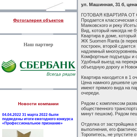
ул. Машинная, 31 б, цена:
ГОТОВАЯ КВАРТИРА О
Продается классическая 
Фотогалерея объектов
Маяковского и реку Исеть
Вид, который никогда не 
Квартира в доме, который
ЖК Suomen Ranta (в перев
Наш партнер
построен, второй сдается 
надземный многоуровневы
Комфортные подъезды и сти
Удобный выезд на перекре
объездную дорогу и Новок
Квартира находится в 1 о
Цена намного дешевле цен
имеют прямого вида на пар
очереди.
Рядом с комплексом разви
Новости компании
общественного транспорта
минут пешком). Рядом пе
04.04.2022 31 марта 2022 были
подведены итоги ежегодного конкурса
«Профессиональное признание»
Отделка от застройщика п
выполнения, его фактичес
Торопитесь, не упустите 