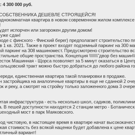
 4 300 000 руб.
Т СОБСТВЕННИКА ДЕШЕВЛЕ СТРОЯЩЕЙСЯ!
однокомнатная квартира в новом современном жилом комплексе
!
будет испорчен или загорожен другим домом!
 уже сдан!
оде с финского - Финский берег) предполагает строительство 
в 1 кв. 2021. Также в проект входят подземный паркинг на 300 м
й паркинг на 308 машиномест. Предусмотрено строительство в
льные общие пространства. Концепция \\\\\\\"двор без машин\\\\
сток Машинная - Щорса позволяет за 5 минут оказаться в Центре
ольцовский тракт можно быстро добраться до любого района го
череди, единственная квартира такой планировки в продаже.
 застройщика на аналогичные квартиры в еще не сданной 2 очер
к и реку, а смотрят на стройку только заложенного дома 3 очер
тая инфраструктура - есть несколько школ, садиков, поликлини
. В пешей доступности находятся 2 станции метро - Ботаническ
шеходный мост в парк Маяковского.
од чистовую, в настоящее время в квартире начат высококачес
кая стоимость без всякой наценки будет добавлена к цене квар
отличный вариант!