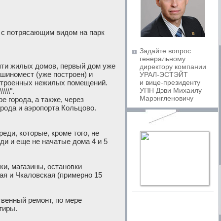
 с потрясающим видом на парк
Задайте вопрос
генеральному
пяти жилых домов, первый дом уже
директору компании
ашиномест (уже построен) и
УРАЛ-ЭСТЭЙТ
строенных нежилых помещений.
и вице-президенту
УПН Дэви Михаилу
\\\".
Марэнгленовичу
 города, а также, через
рода и аэропорта Кольцово.
еди, которые, кроме того, не
еди и еще не начатые дома 4 и 5
ки, магазины, остановки
ая и Чкаловская (примерно 15
твенный ремонт, по мере
тиры.