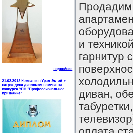
Продадим 
апартамен
оборудова
и технико
гарнитур 
поверхнос
подробнее
холодильн
21.02.2018 Компания «Урал-Эстэйт»
награждена дипломом номинанта
конкурса УПН "Профессиональное
диван, об
признание"
табуретки,
телевизор
оплата ст