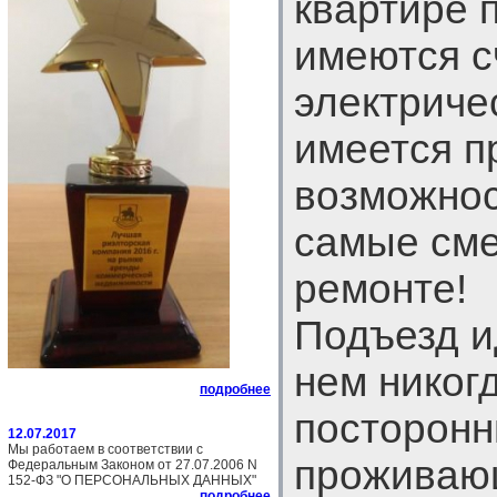
квартире 
имеются с
электриче
имеется п
возможнос
самые см
ремонте!
Подъезд и
нем никог
подробнее
посторонн
12.07.2017
Мы работаем в соответствии с
проживающ
Федеральным Законом от 27.07.2006 N
152-ФЗ "О ПЕРСОНАЛЬНЫХ ДАННЫХ"
подробнее