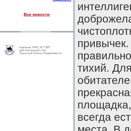
интеллиге
Все новости
доброжел
чистоплот
привычек.
компания УРАЛ ЭСТЭЙТ
действительный член
правильно
Уральской Палаты Недвижимости
тихий. Дл
обитателе
прекрасна
площадка,
всегда ес
места. В 