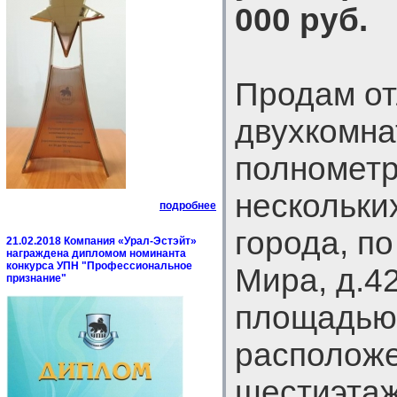
000 руб.
Продам о
двухкомна
полнометр
нескольки
подробнее
города, п
21.02.2018 Компания «Урал-Эстэйт»
награждена дипломом номинанта
конкурса УПН "Профессиональное
Мира, д.4
признание"
площадью 
расположе
шестиэтаж