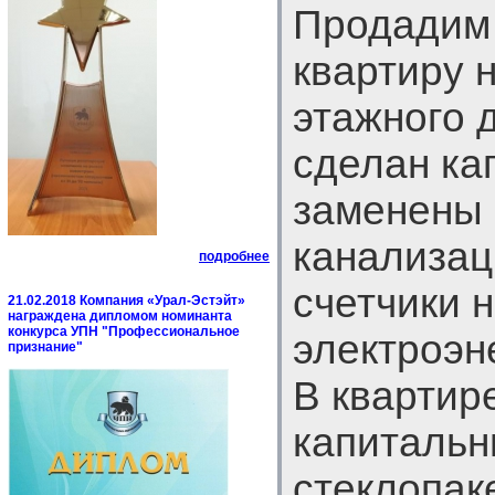
Продадим
квартиру н
этажного 
сделан ка
заменены 
канализац
подробнее
счетчики н
21.02.2018 Компания «Урал-Эстэйт»
награждена дипломом номинанта
конкурса УПН "Профессиональное
электроэн
признание"
В квартир
капитальн
стеклопак