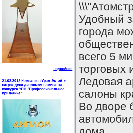
\\\"Атомст
Удобный з
города мо
обществен
всего 5 м
торговых 
подробнее
Ледовая ар
21.02.2018 Компания «Урал-Эстэйт»
награждена дипломом номинанта
конкурса УПН "Профессиональное
салоны кр
признание"
Во дворе 
автомобил
дома.