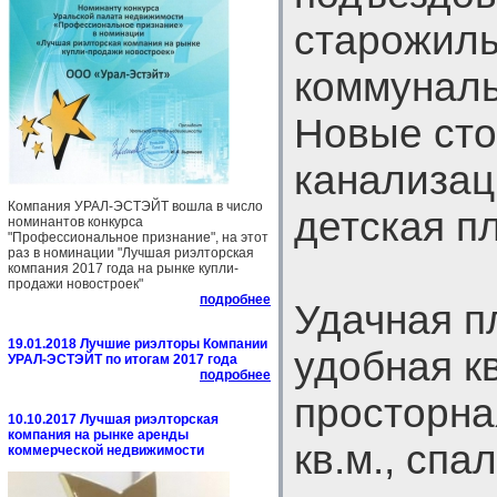
старожилы
коммуналь
Новые сто
канализац
Компания УРАЛ-ЭСТЭЙТ вошла в число
детская п
номинантов конкурса
"Профессиональное признание", на этот
раз в номинации "Лучшая риэлторская
компания 2017 года на рынке купли-
продажи новостроек"
подробнее
Удачная п
19.01.2018 Лучшие риэлторы Компании
удобная к
УРАЛ-ЭСТЭЙТ по итогам 2017 года
подробнее
просторна
10.10.2017 Лучшая риэлторская
компания на рынке аренды
кв.м., спа
коммерческой недвижимости