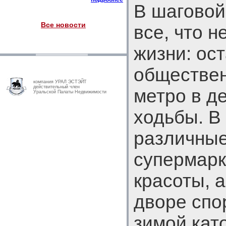
В шаговой
Все новости
все, что 
жизни: ос
обществен
компания УРАЛ ЭСТЭЙТ
действительный член
метро в д
Уральской Палаты Недвижимости
ходьбы. В
различные
супермарк
красоты, 
дворе спо
зимой като