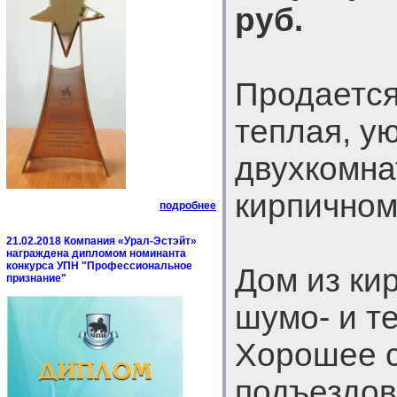
руб.
Продается
теплая, у
двухкомна
кирпичном
подробнее
21.02.2018 Компания «Урал-Эстэйт»
награждена дипломом номинанта
конкурса УПН "Профессиональное
Дом из ки
признание"
шумо- и т
Хорошее 
подъездов