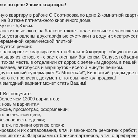
вке по цене 2-комн.квартиры!
ю квартиру в районе С.Сортировка по цене 2-комнатной кварт
 на 3 этаже пятиэтажного кирпичного дома.
ухня - 5,3 кв.м.
ластиковые окна, на балконе также - пластиковые стеклопакеты
бы, установлены двухтарифные счетчики на воду и электричест
временной керамической плиткой.
ебуется ремонт.
о планировке: квартира имеет небольшой коридор, общую гостин
 большая из которых - с застекленным балконом. Санузел объеди
 тихом месте, в отдалении от дорог, с зеленым двором, в пешей
рамваев, автобусов и маршруток - всего 3 минуты пешком.
ухэтажный супермаркет \\\"Монетка\\\", Кировский, рядом две 
икто не прописан, документы готовы, чистая продажа!
а выгодный вариант может стать Вашим!
 Вы получите:
более чем 13000 вариантов;
к новым вариантам;
оиске, просмотрах, оформлении;
ь по честной цене;
безопасность сделки;
в т.ч. по линии органов опеки;
овках и их согласования, в т.ч. и законность ремонтных работ;
ипотеки: 30 программ от банков-партнеров, в т.ч. с префере