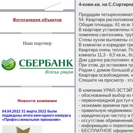
4-комн.кв. на С.Сортиро
Продадим четырехкомнатну
54. Квартира расположена
Фотогалерея объектов
Общая площадь: 61 кв.м. К
В квартире установлены п
поменяна сантехника, тру
Стены кухни выложены со
Наш партнер
В комнатах и коридоре тр
Квартира очень теплая. П
комнаты 11,3 - 8,5 кв.м.,
Дом удачно расположен: в
При этом, до остановки т
Рядом с домом большой дв
Квартира освобождения, н
Спешите на просмотр - эт
В компании УРАЛ-ЭСТЭЙТ
- обоснованный выбор из 
- первоочередной доступ 
Новости компании
- экономию времени при п
- правильную недвижимост
04.04.2022 31 марта 2022 были
- юридическую чистоту и 
подведены итоги ежегодного конкурса
«Профессиональное признание»
- отсутствие обременений, 
- информацию о перепланир
- БЕСПЛАТНОЕ оформление 