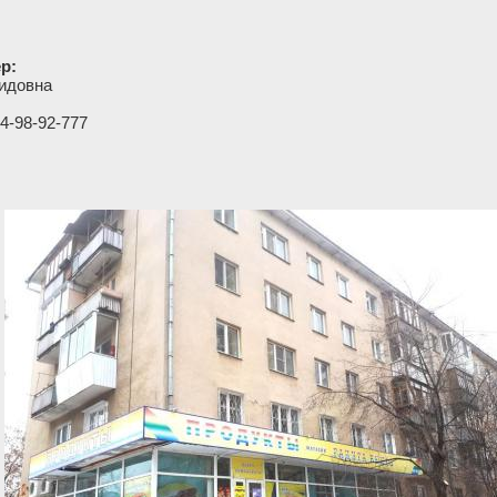
р:
идовна
4-98-92-777