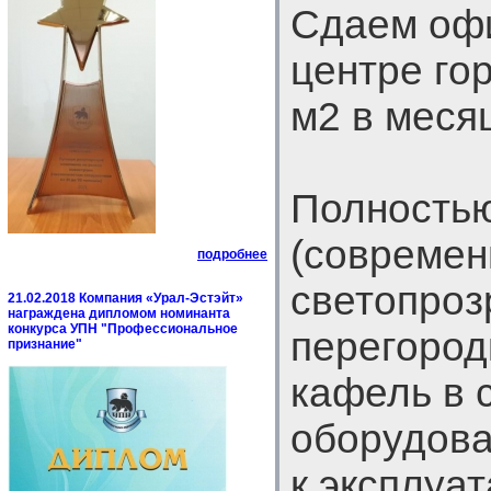
Сдаем офи
центре гор
м2 в меся
Полностью
(совреме
подробнее
светопроз
21.02.2018 Компания «Урал-Эстэйт»
награждена дипломом номинанта
конкурса УПН "Профессиональное
перегород
признание"
кафель в 
оборудован
к эксплуат