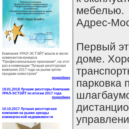
мебелью.
Адрес-Мос
Первый эт
Компания УРАЛ-ЭСТЭЙТ вошла в число
доме. Хо
номинантов конкурса
"Профессиональное признание", на этот
раз в номинации "Лучшая риэлторская
транспорт
компания 2017 года на рынке купли-
продажи новостроек"
подробнее
парковка 
19.01.2018 Лучшие риэлторы Компании
шлагбаум
УРАЛ-ЭСТЭЙТ по итогам 2017 года
подробнее
дистанци
10.10.2017 Лучшая риэлторская
компания на рынке аренды
управлени
коммерческой недвижимости