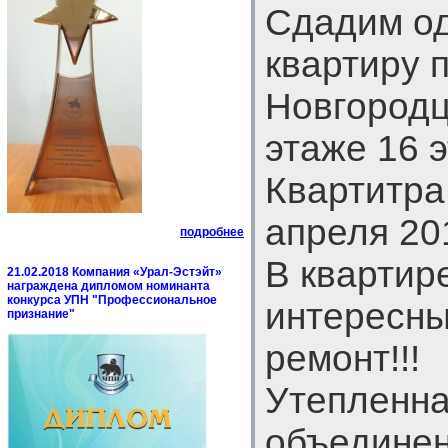
Сдадим о
квартиру п
Новгородц
этаже 16 
Квартитра
апреля 201
подробнее
В квартир
21.02.2018 Компания «Урал-Эстэйт»
награждена дипломом номинанта
конкурса УПН "Профессиональное
интересны
признание"
ремонт!!!
Утепленн
объединен