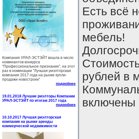
Есть всё 
проживани
мебель!
Долгосрочн
Компания УРАЛ-ЭСТЭЙТ вошла в число
Стоимость
номинантов конкурса
"Профессиональное признание", на этот
раз в номинации "Лучшая риэлторская
рублей в 
компания 2017 года на рынке купли-
продажи новостроек"
подробнее
Коммунал
19.01.2018 Лучшие риэлторы Компании
включены 
УРАЛ-ЭСТЭЙТ по итогам 2017 года
подробнее
10.10.2017 Лучшая риэлторская
компания на рынке аренды
коммерческой недвижимости