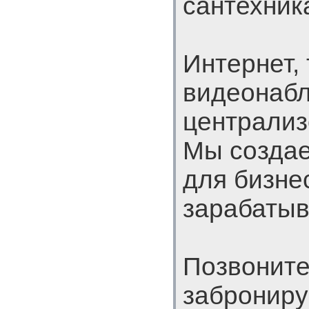
сантехник
Интернет,
видеонаб
централиз
Мы созда
для бизне
зарабатыв
Позвоните
заброниру