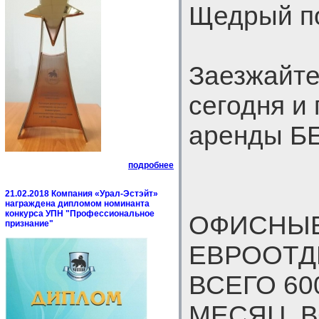
Щедрый по
Заезжайте
сегодня и
аренды Б
подробнее
21.02.2018 Компания «Урал-Эстэйт»
награждена дипломом номинанта
конкурса УПН "Профессиональное
ОФИСНЫЕ
признание"
ЕВРООТД
ВСЕГО 600
МЕСЯЦ, В