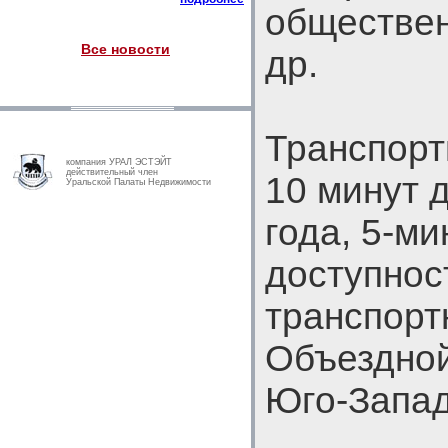
обществен
Все новости
др.
Транспорт
компания УРАЛ ЭСТЭЙТ
действительный член
10 минут 
Уральской Палаты Недвижимости
года, 5-ми
доступнос
транспорт
Объездной
Юго-Запад 