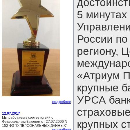
достоинст
5 минутах
Управлен
России по
региону, 
междунаро
«Атриум П
крупные б
УРСА банк
подробнее
страховые
12.07.2017
Мы работаем в соответствии с
крупных с
Федеральным Законом от 27.07.2006 N
152-ФЗ "О ПЕРСОНАЛЬНЫХ ДАННЫХ"
подробнее