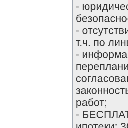
- юридиче
безопасно
- отсутст
т.ч. по ли
- информа
переплани
согласован
законност
работ;
- БЕСПЛА
ипотеки: 