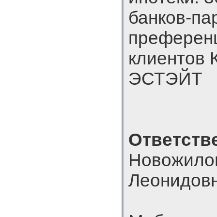
банков-пар
преферен
клиентов 
ЭСТЭЙТ
Ответств
Новожило
Леонидов