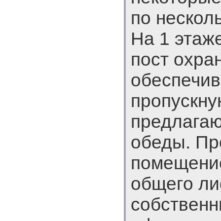
по несколь
На 1 этаж
пост охра
обеспечи
пропускну
предлага
обеды. П
помещени
общего ли
собственн