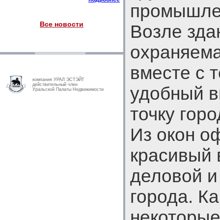
промышле
Все новости
Возле зда
охраняема
вместе с т
компания УРАЛ ЭСТЭЙТ
действительный член
удобный в
Уральской Палаты Недвижимости
точку горо
Из окон о
красивый 
деловой и
города. К
некоторые