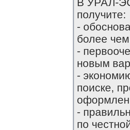
В УРАЛ-Э
получите:
- обоснов
более чем
- первооч
новым вар
- экономи
поиске, п
оформлен
- правиль
по честной