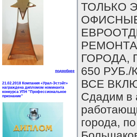
ТОЛЬКО 
ОФИСНЫЕ
ЕВРООТД
РЕМОНТА
ГОРОДА, 
650 РУБ./
подробнее
ВСЕ ВКЛЮ
21.02.2018 Компания «Урал-Эстэйт»
награждена дипломом номинанта
конкурса УПН "Профессиональное
Сдадим в 
признание"
работающи
города, по
Большаков