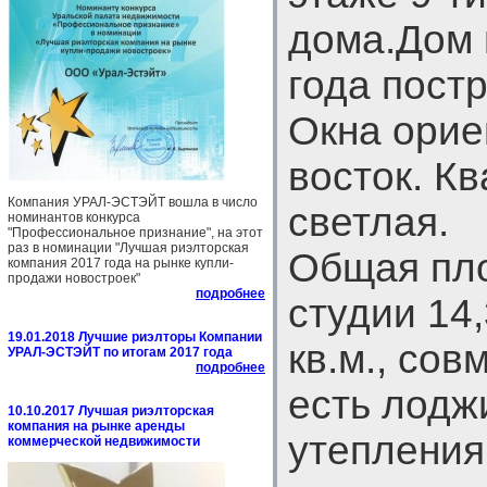
дома.Дом 
года постр
Окна орие
восток. К
Компания УРАЛ-ЭСТЭЙТ вошла в число
светлая.
номинантов конкурса
"Профессиональное признание", на этот
раз в номинации "Лучшая риэлторская
Общая пл
компания 2017 года на рынке купли-
продажи новостроек"
подробнее
студии 14,
19.01.2018 Лучшие риэлторы Компании
кв.м., со
УРАЛ-ЭСТЭЙТ по итогам 2017 года
подробнее
есть лодж
10.10.2017 Лучшая риэлторская
компания на рынке аренды
утепления
коммерческой недвижимости