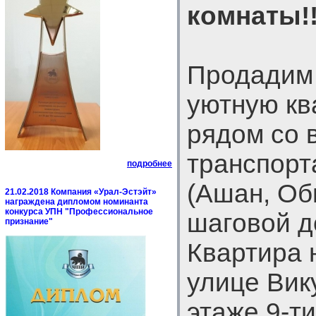
комнаты!!
Продадим 
уютную кв
рядом со 
транспорт
подробнее
(Ашан, Об
21.02.2018 Компания «Урал-Эстэйт»
награждена дипломом номинанта
конкурса УПН "Профессиональное
шаговой д
признание"
Квартира 
улице Вик
этаже 9-т