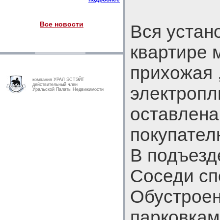
Все новости
Вся устан
квартире 
прихожая 
компания УРАЛ ЭСТЭЙТ
действительный член
электропл
Уральской Палаты Недвижимости
оставлена
покупател
В подъезд
Соседи сп
Обустроен
парковкам