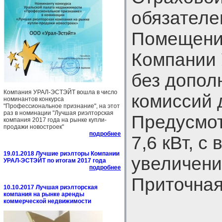
обязателе
Помещени
Компании
без допол
Компания УРАЛ-ЭСТЭЙТ вошла в число
комиссий 
номинантов конкурса
"Профессиональное признание", на этот
раз в номинации "Лучшая риэлторская
Предусмо
компания 2017 года на рынке купли-
продажи новостроек"
подробнее
7,6 кВт, с
19.01.2018 Лучшие риэлторы Компании
увеличени
УРАЛ-ЭСТЭЙТ по итогам 2017 года
подробнее
Приточная
10.10.2017 Лучшая риэлторская
компания на рынке аренды
коммерческой недвижимости