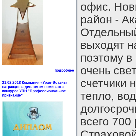
офис. Нов
район - А
Отдельный
выходят на
поэтому в
очень све
подробнее
счетчики 
21.02.2018 Компания «Урал-Эстэйт»
награждена дипломом номинанта
конкурса УПН "Профессиональное
тепло, вод
признание"
долгосроч
всего 700 
Страховой