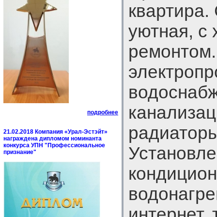
квартира. 
уютная, с
ремонтом.
электропр
водоснабж
канализац
подробнее
радиаторы
21.02.2018 Компания «Урал-Эстэйт»
награждена дипломом номинанта
конкурса УПН "Профессиональное
Установле
признание"
кондицион
водонагре
интернет,