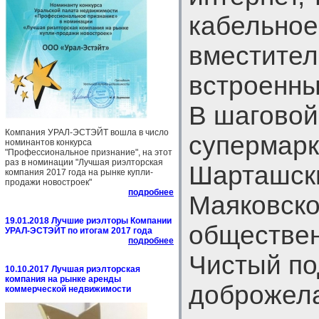
кабельное
вместите
встроенны
В шаговой
Компания УРАЛ-ЭСТЭЙТ вошла в число
супермарк
номинантов конкурса
"Профессиональное признание", на этот
раз в номинации "Лучшая риэлторская
Шарташски
компания 2017 года на рынке купли-
продажи новостроек"
подробнее
Маяковско
19.01.2018 Лучшие риэлторы Компании
обществен
УРАЛ-ЭСТЭЙТ по итогам 2017 года
подробнее
Чистый по
10.10.2017 Лучшая риэлторская
компания на рынке аренды
доброжела
коммерческой недвижимости